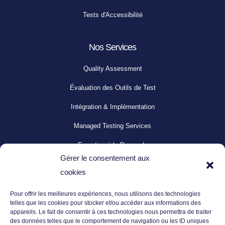
Tests d'Accessibilité
Nos Services
Quality Assessment
Évaluation des Outils de Test
Intégration & Implémentation
Managed Testing Services
Expertise à la Demande
Gérer le consentement aux
Support Technique
cookies
Centre de Services
Pour offrir les meilleures expériences, nous utilisons des technologies
Formation & Coaching
telles que les cookies pour stocker et/ou accéder aux informations des
appareils. Le fait de consentir à ces technologies nous permettra de traiter
des données telles que le comportement de navigation ou les ID uniques