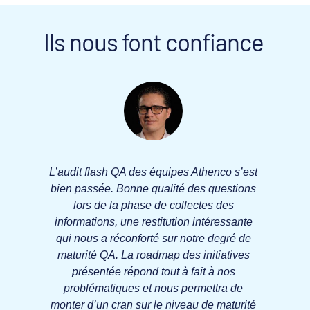
Ils nous font confiance
L’audit flash QA des équipes Athenco s’est
bien passée. Bonne qualité des questions
n
lors de la phase de collectes des
d
e.
informations, une restitution intéressante
n
s
qui nous a réconforté sur notre degré de
N
ui
maturité QA. La roadmap des initiatives
de
s
présentée répond tout à fait à nos
t
problématiques et nous permettra de
s
es
monter d’un cran sur le niveau de maturité
e