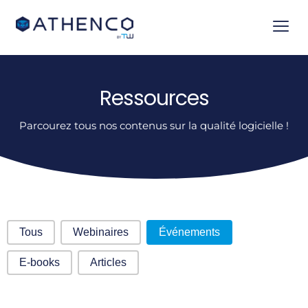
Ressources
Parcourez tous nos contenus sur la qualité logicielle !
Selection
Tous
Webinaires
Événements
E-books
Articles