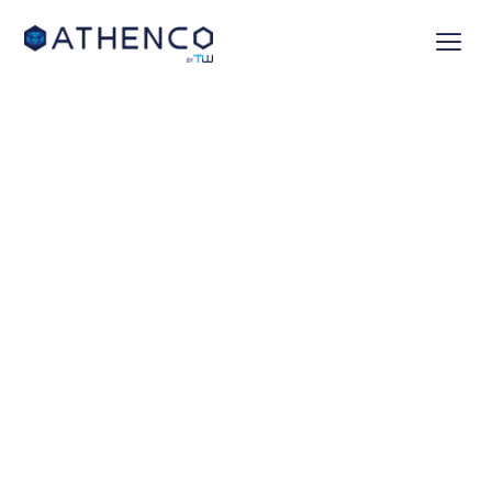
WEBINAIRE
Jeudi 12 mars 2025
11h15 - 12h00 (CET)
Générez
automatiquement
vos cas de tests à
partir de vos
processus métiers