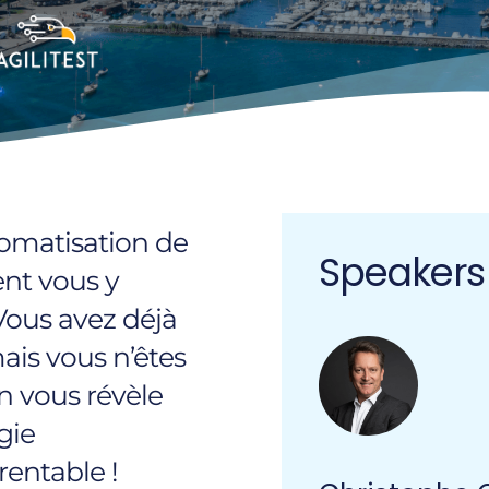
tomatisation de
Speakers
nt vous y
 Vous avez déjà
is vous n’êtes
On vous révèle
gie
rentable !