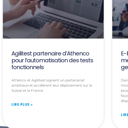
Agilitest partenaire d’Athenco
E-
pour l’automatisation des tests
me
fonctionnels
ge
Athenco et Agilitest signent un partenariat
Dan
ambitieux et accélèrent leur déploiement sur la
modè
Suisse et la France.
plus
faço
disp
LIRE PLUS »
LIR