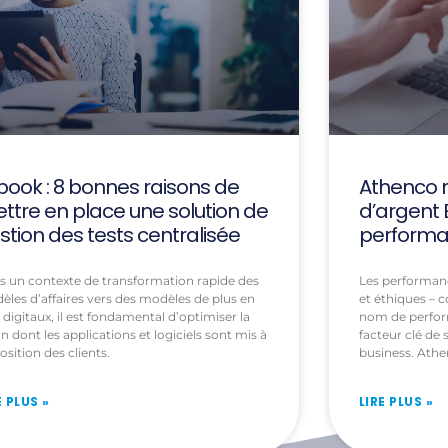
book : 8 bonnes raisons de
Athenco r
ttre en place une solution de
d’argent 
stion des tests centralisée
performa
s un contexte de transformation rapide des
Les performan
les d’affaires vers des modèles de plus en
et éthiques –
 digitaux, il est fondamental d’optimiser la
nom de perfor
n dont les applications et logiciels sont mis à
facteur clé de
osition des clients.
business. Athe
E PLUS »
LIRE PLUS »