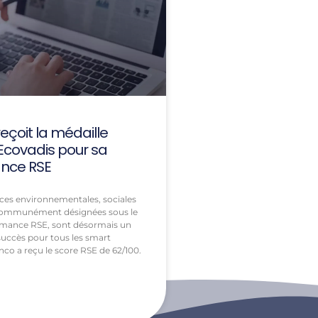
eçoit la médaille
Ecovadis pour sa
nce RSE
ces environnementales, sociales
 communément désignées sous le
mance RSE, sont désormais un
 succès pour tous les smart
nco a reçu le score RSE de 62/100.