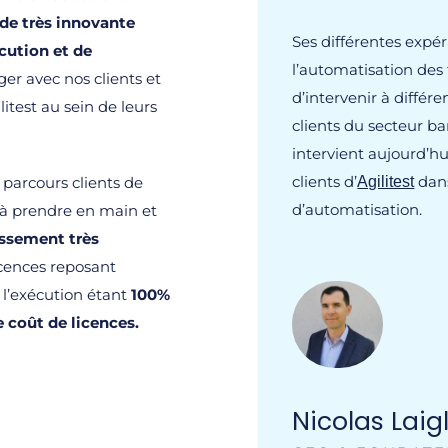
de très innovante
Ses différentes expé
cution et de
l’automatisation des t
er avec nos clients et
d’intervenir à différ
litest au sein de leurs
clients du secteur ban
intervient aujourd’h
clients d’
dan
 parcours clients de
Agilitest
d’automatisation.
 à prendre en main et
issement très
cences reposant
 l’exécution étant
100%
e coût de licences.
Nicolas Laig